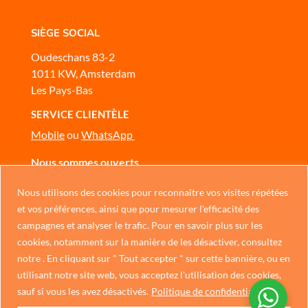
SIÈGE SOCIAL
Oudeschans 83-2
1011 KW, Amsterdam
Les Pays-Bas
SERVICE CLIENTÈLE
Mobile
ou
WhatsApp
Nous sommes ouverts
Du lundi au dimanche, de 10 h à 17 h
Nous utilisons des cookies pour reconnaître vos visites répétées
NOUS CONTACTER
Chinese
et vos préférences, ainsi que pour mesurer l'efficacité des
campagnes et analyser le trafic. Pour en savoir plus sur les
German
cookies, notamment sur la manière de les désactiver, consultez
Politique de confidentialité
Italian
notre . En cliquant sur " Tout accepter " sur cette bannière, ou en
utilisant notre site web, vous acceptez l'utilisation des cookies,
Portuguese
sauf si vous les avez désactivés.
Politique de confidentialité
Spanish