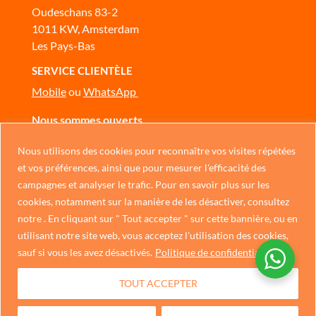
Oudeschans 83-2
1011 KW, Amsterdam
Les Pays-Bas
SERVICE CLIENTÈLE
Mobile
ou
WhatsApp
Nous sommes ouverts
Du lundi au dimanche, de 10 h à 17 h
Nous utilisons des cookies pour reconnaître vos visites répétées
NOUS CONTACTER
Chinese
et vos préférences, ainsi que pour mesurer l'efficacité des
campagnes et analyser le trafic. Pour en savoir plus sur les
German
cookies, notamment sur la manière de les désactiver, consultez
Politique de confidentialité
Italian
notre . En cliquant sur " Tout accepter " sur cette bannière, ou en
utilisant notre site web, vous acceptez l'utilisation des cookies,
Portuguese
sauf si vous les avez désactivés.
Politique de confidentialité
Spanish
TOUT ACCEPTER
Dutch
English