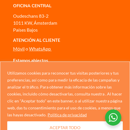
OFICINA CENTRAL
Oudeschans 83-2
1011 KW, Ámsterdam
Países Bajos
ATENCIÓN AL CLIENTE
Móvil
o
WhatsApp
Estamos abiertos
De lunes a domingo, de 10:00 a 17:00
Utilizamos cookies para reconocer tus visitas posteriores y tus
CONTÁCTANOS
Chinese
preferencias, así como para medir la eficacia de las campañas y
analizar el tráfico. Para obtener más información sobre las
German
cookies, incluido cómo desactivarlas, consulta nuestra . Al hacer
Política de privacidad
Italian
clic en "Aceptar todo" en este banner, o al utilizar nuestra página
web, das tu consentimiento para el uso de cookies, a menos que
Portuguese
las hayas desactivado.
Política de privacidad
French
ACEPTAR TODO
Dutch