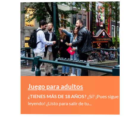
Juego para adultos
¿TIENES MÁS DE 18 AÑOS?
¿Sí? ¡Pues sigue
leyendo! ¿Listo para salir de tu...