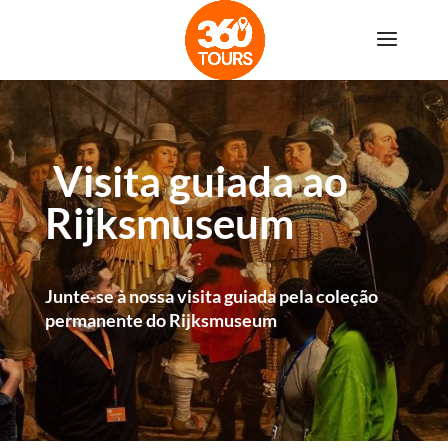
Visita guiada ao
Rijksmuseum
Junte-se à nossa visita guiada pela coleção
permanente do Rijksmuseum