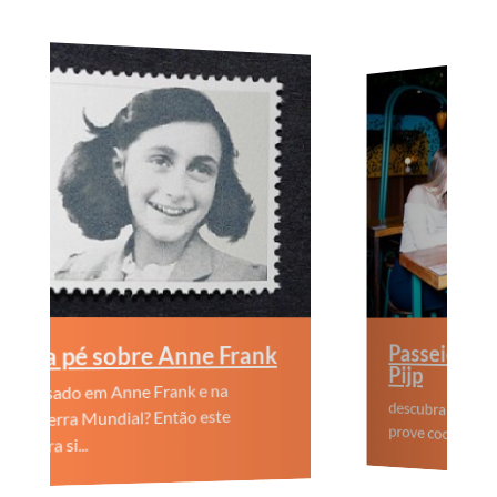
sobre Anne Frank
Passeio de Cocktails
Pijp
m Anne Frank e na
descubra uma variedade de ba
ndial? Então este
prove cocktails únicos
...