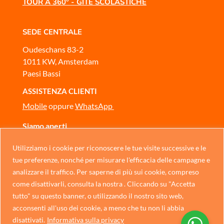
TOUR A 360° - GITE SCOLASTICHE
SEDE CENTRALE
Oudeschans 83-2
1011 KW, Amsterdam
Paesi Bassi
ASSISTENZA CLIENTI
Mobile
oppure
WhatsApp
Siamo aperti
Dal lunedì alla domenica, dalle 10:00 alle 17:00
Utilizziamo i cookie per riconoscere le tue visite successive e le
CONTATTACI
Chinese
tue preferenze, nonché per misurare l'efficacia delle campagne e
analizzare il traffico. Per saperne di più sui cookie, compreso
German
come disattivarli, consulta la nostra . Cliccando su "Accetta
Informativa sulla privacy
Portuguese
tutto" su questo banner, o utilizzando il nostro sito web,
acconsenti all'uso dei cookie, a meno che tu non li abbia
Spanish
disattivati.
Informativa sulla privacy