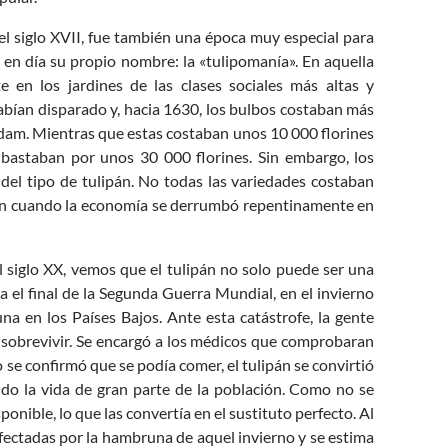
, el siglo XVII, fue también una época muy especial para
y en día su propio nombre: la «tulipomanía». En aquella
e en los jardines de las clases sociales más altas y
habían disparado y, hacia 1630, los bulbos costaban más
rdam. Mientras que estas costaban unos 10 000 florines
ubastaban por unos 30 000 florines. Sin embargo, los
el tipo de tulipán. No todas las variedades costaban
 fin cuando la economía se derrumbó repentinamente en
l siglo XX, vemos que el tulipán no solo puede ser una
ia el final de la Segunda Guerra Mundial, en el invierno
 en los Países Bajos. Ante esta catástrofe, la gente
 sobrevivir. Se encargó a los médicos que comprobaran
o se confirmó que se podía comer, el tulipán se convirtió
ndo la vida de gran parte de la población. Como no se
ponible, lo que las convertía en el sustituto perfecto. Al
 afectadas por la hambruna de aquel invierno y se estima