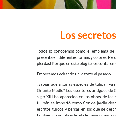
Los secretos
Todos lo conocemos como el emblema de los
presenta en diferentes formas y colores. Pero, 
pierdas! Porque en este blog te los contarem
Empecemos echando un vistazo al pasado.
¿Sabías que algunas especies de tulipán ya s
Oriente Medio? Los escritores antiguos de 
siglo XIII ha aparecido en las obras de los 
tulipán se importó como flor de jardín des
escritos turcos y persas en los que se descr
también un nombre de pila femenino muy po