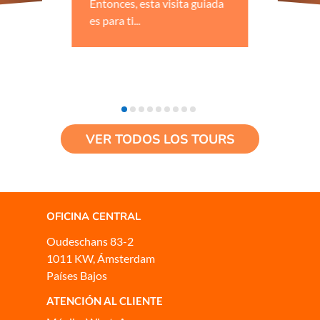
Entonces, esta visita guiada
es para ti...
VER TODOS LOS TOURS
OFICINA CENTRAL
Oudeschans 83-2
1011 KW, Ámsterdam
Países Bajos
ATENCIÓN AL CLIENTE