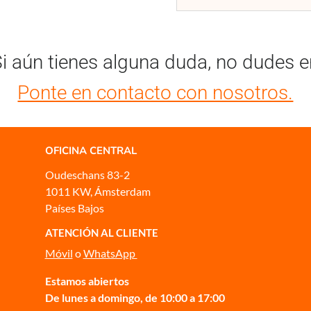
i aún tienes alguna duda, no dudes 
Ponte en contacto con nosotros.
OFICINA CENTRAL
Oudeschans 83-2
1011 KW, Ámsterdam
Países Bajos
ATENCIÓN AL CLIENTE
Móvil
o
WhatsApp
Estamos abiertos
De lunes a domingo, de 10:00 a 17:00