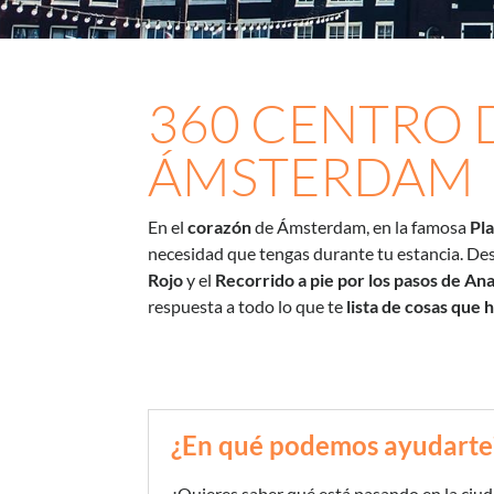
360 CENTRO 
ÁMSTERDAM
En el
corazón
de Ámsterdam, en la famosa
Pl
necesidad que tengas durante tu estancia. D
Rojo
y el
Recorrido a pie por los pasos de An
respuesta a todo lo que te
lista de cosas que 
¿En qué podemos ayudarte
¿Quieres saber qué está pasando en la ciu