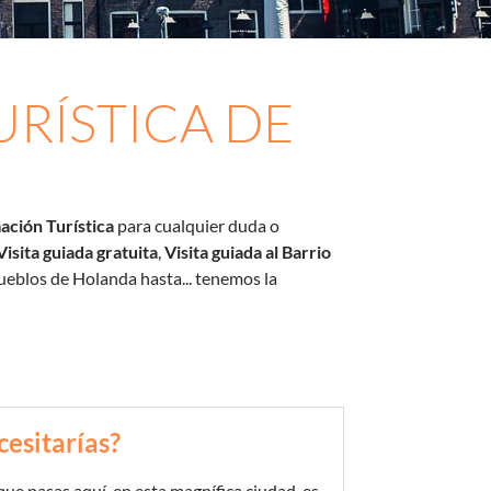
RÍSTICA DE
ación Turística
para cualquier duda o
Visita guiada gratuita
,
Visita guiada al Barrio
ueblos de Holanda hasta... tenemos la
cesitarías?
e pasas aquí, en esta magnífica ciudad, es