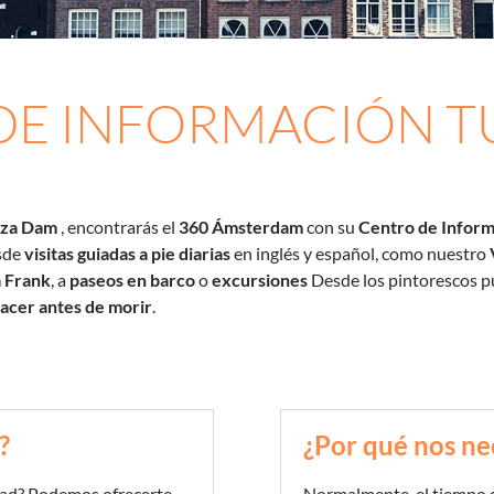
DE INFORMACIÓN TU
aza Dam
, encontrarás el
360 Ámsterdam
con su
Centro de Inform
esde
visitas guiadas a pie diarias
en inglés y español, como nuestro
a Frank
, a
paseos en barco
o
excursiones
Desde los pintorescos p
hacer antes de morir
.
?
¿Por qué nos ne
dad? Podemos ofrecerte
Normalmente, el tiempo qu