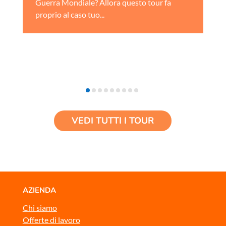
Guerra Mondiale? Allora questo tour fa
proprio al caso tuo...
VEDI TUTTI I TOUR
AZIENDA
Chi siamo
Offerte di lavoro