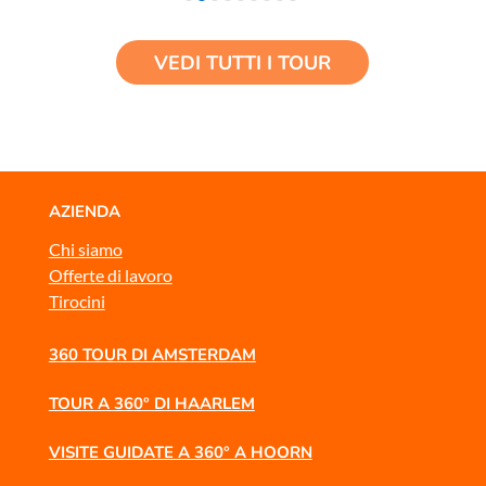
VEDI TUTTI I TOUR
AZIENDA
Chi siamo
Offerte di lavoro
Tirocini
360 TOUR DI AMSTERDAM
TOUR A 360° DI HAARLEM
VISITE GUIDATE A 360° A HOORN