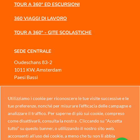
TOUR A 360° ED ESCURSIONI
360 VIAGGI DI LAVORO
TOUR A 360° - GITE SCOLASTICHE
SEDE CENTRALE
Oudeschans 83-2
1011 KW, Amsterdam
Paesi Bassi
ASSISTENZA CLIENTI
Mobile
oppure
WhatsApp
Utilizziamo i cookie per riconoscere le tue visite successive e le
Chinese
tue preferenze, nonché per misurare l'efficacia delle campagne e
Siamo aperti
analizzare il traffico. Per saperne di più sui cookie, compreso
German
Dal lunedì alla domenica, dalle 10:00 alle 17:00
come disattivarli, consulta la nostra . Cliccando su "Accetta
Portuguese
tutto" su questo banner, o utilizzando il nostro sito web,
CONTATTACI
acconsenti all'uso dei cookie, a meno che tu non li abbia
Spanish