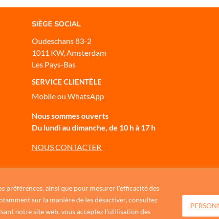
SIÈGE SOCIAL
Oudeschans 83-2
1011 KW, Amsterdam
Les Pays-Bas
SERVICE CLIENTÈLE
Mobile
ou
WhatsApp
Nous sommes ouverts
Du lundi au dimanche, de 10 h à 17 h
NOUS CONTACTER
s préférences, ainsi que pour mesurer l'efficacité des
 notamment sur la manière de les désactiver, consultez
PERSON
isant notre site web, vous acceptez l'utilisation des