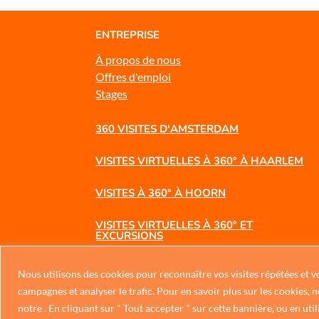
ENTREPRISE
À propos de nous
Offres d'emploi
Stages
360 VISITES D'AMSTERDAM
VISITES VIRTUELLES À 360° À HAARLEM
VISITES À 360° À HOORN
VISITES VIRTUELLES À 360° ET
EXCURSIONS
360 VOYAGES D'AFFAIRES
Nous utilisons des cookies pour reconnaître vos visites répétées et vo
campagnes et analyser le trafic. Pour en savoir plus sur les cookies,
VISITES VIRTUELLES À 360° : VOYAGES
notre . En cliquant sur " Tout accepter " sur cette bannière, ou en util
SCOLAIRES