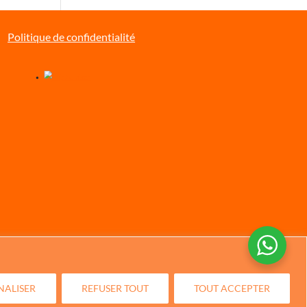
Politique de confidentialité
Chinese
German
Italian
Portuguese
Spanish
Dutch
NALISER
REFUSER TOUT
TOUT ACCEPTER
English