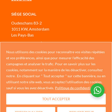
SIÈGE SOCIAL
Oudeschans 83-2
1011 KW, Amsterdam
Les Pays-Bas
SERVICE CLIENTÈLE
Mobile
ou
WhatsApp
Nous utilisons des cookies pour reconnaître vos visites répétées
Chinese
et vos préférences, ainsi que pour mesurer l'efficacité des
Nous sommes ouverts
campagnes et analyser le trafic. Pour en savoir plus sur les
German
Du lundi au dimanche, de 10 h à 17 h
cookies, notamment sur la manière de les désactiver, consultez
Italian
notre . En cliquant sur " Tout accepter " sur cette bannière, ou en
NOUS CONTACTER
utilisant notre site web, vous acceptez l'utilisation des cookies,
Portuguese
sauf si vous les avez désactivés.
Politique de confidentialité
Spanish
Politique de confidentialité
TOUT ACCEPTER
Dutch
English