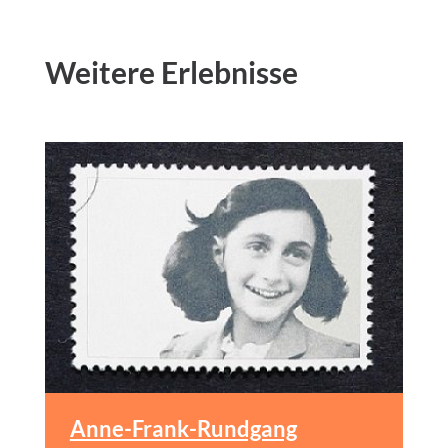
Weitere Erlebnisse
Cock
Anne-Frank-Rundgang