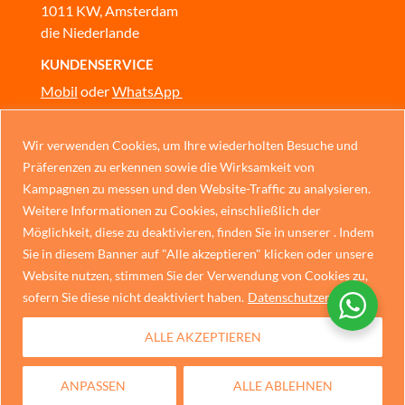
1011 KW, Amsterdam
die Niederlande
KUNDENSERVICE
Mobil
oder
WhatsApp
Wir haben geöffnet
Wir verwenden Cookies, um Ihre wiederholten Besuche und
Montag – Sonntag 10:00–17:00 Uhr
Präferenzen zu erkennen sowie die Wirksamkeit von
KONTAKT
Chinese
Kampagnen zu messen und den Website-Traffic zu analysieren.
Weitere Informationen zu Cookies, einschließlich der
Italian
Möglichkeit, diese zu deaktivieren, finden Sie in unserer . Indem
Datenschutzerklärung
Portuguese
Sie in diesem Banner auf "Alle akzeptieren" klicken oder unsere
Website nutzen, stimmen Sie der Verwendung von Cookies zu,
Spanish
sofern Sie diese nicht deaktiviert haben.
Datenschutzerklärung
French
ALLE AKZEPTIEREN
Dutch
English
ANPASSEN
ALLE ABLEHNEN
German