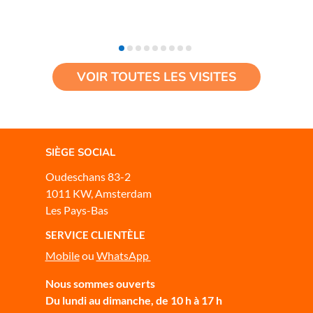
VOIR TOUTES LES VISITES
SIÈGE SOCIAL
Oudeschans 83-2
1011 KW, Amsterdam
Les Pays-Bas
SERVICE CLIENTÈLE
Mobile
ou
WhatsApp
Nous sommes ouverts
Du lundi au dimanche, de 10 h à 17 h