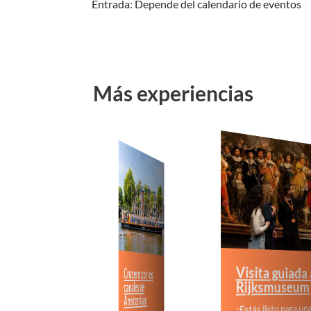
Entrada: Depende del calendario de eventos
Más experiencias
Visita guiada al
Crucero por los
vecera por
Rijksmuseum
canales de
De Pijp
Ámsterdam
 bares únicos,
¿Estás listo para una visita