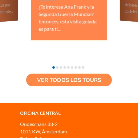
¿Te interesa Ana Frank y la
.
cócteles únicos
Segunda Guerra Mundial?
Entonces, esta visita guiada
es para ti...
VER TODOS LOS TOURS
OFICINA CENTRAL
Oudeschans 83-2
1011 KW, Ámsterdam