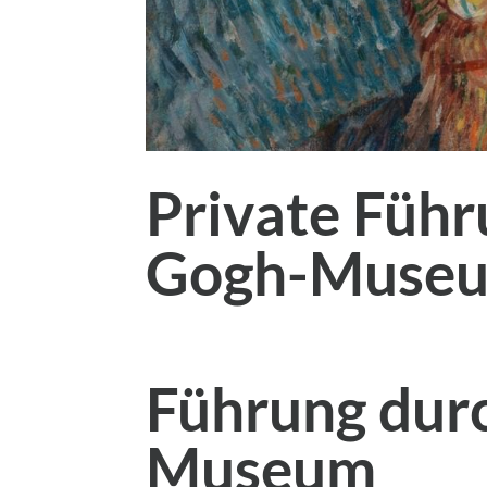
Private Führ
Gogh-Muse
Führung dur
Museum