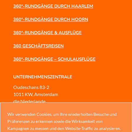
360°-RUNDGÄNGE DURCH HAARLEM
360°-RUNDGÄNGE DURCH HOORN
360°-RUNDGÄNGE & AUSFLÜGE
360 GESCHÄFTSREISEN
360°-RUNDGÄNGE – SCHULAUSFLÜGE
UNTERNEHMENSZENTRALE
Oudeschans 83-2
1011 KW, Amsterdam
die Niederlande
KUNDENSERVICE
Wir verwenden Cookies, um Ihre wiederholten Besuche und
Mobil
oder
WhatsApp
Präferenzen zu erkennen sowie die Wirksamkeit von
Chinese
Kampagnen zu messen und den Website-Traffic zu analysieren.