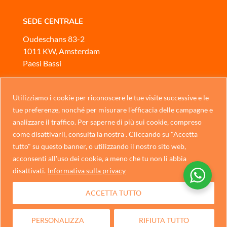
SEDE CENTRALE
Oudeschans 83-2
1011 KW, Amsterdam
Paesi Bassi
ASSISTENZA CLIENTI
Mobile
oppure
WhatsApp
Utilizziamo i cookie per riconoscere le tue visite successive e le
Chinese
tue preferenze, nonché per misurare l'efficacia delle campagne e
Siamo aperti
analizzare il traffico. Per saperne di più sui cookie, compreso
German
Dal lunedì alla domenica, dalle 10:00 alle 17:00
come disattivarli, consulta la nostra . Cliccando su "Accetta
Portuguese
tutto" su questo banner, o utilizzando il nostro sito web,
CONTATTACI
acconsenti all'uso dei cookie, a meno che tu non li abbia
Spanish
disattivati.
Informativa sulla privacy
French
Informativa sulla privacy
ACCETTA TUTTO
Dutch
English
PERSONALIZZA
RIFIUTA TUTTO
Italian