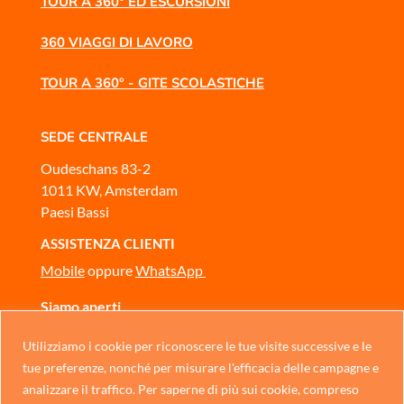
TOUR A 360° ED ESCURSIONI
360 VIAGGI DI LAVORO
TOUR A 360° - GITE SCOLASTICHE
SEDE CENTRALE
Oudeschans 83-2
1011 KW, Amsterdam
Paesi Bassi
ASSISTENZA CLIENTI
Mobile
oppure
WhatsApp
Siamo aperti
Dal lunedì alla domenica, dalle 10:00 alle 17:00
Utilizziamo i cookie per riconoscere le tue visite successive e le
CONTATTACI
Chinese
tue preferenze, nonché per misurare l'efficacia delle campagne e
analizzare il traffico. Per saperne di più sui cookie, compreso
German