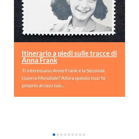
Itinerario a piedi sulle tracce di
Anna Frank
Ti interessano Anne Frank e la Seconda
Guerra Mondiale? Allora questo tour fa
proprio al caso tuo...